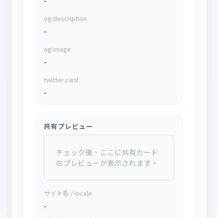
-
og:description
-
og:image
-
twitter:card
-
共有プレビュー
チェック後、ここに共有カード
のプレビューが表示されます。
サイト名 / locale
-