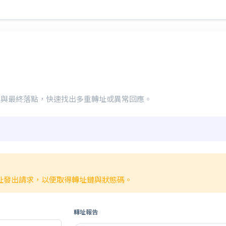
on 與最終落點，快速找出多重轉址或異常回應。
址發出請求，以便取得轉址鏈與狀態碼。
轉址報告