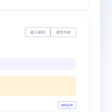
載入範例
清空內容
複製結果